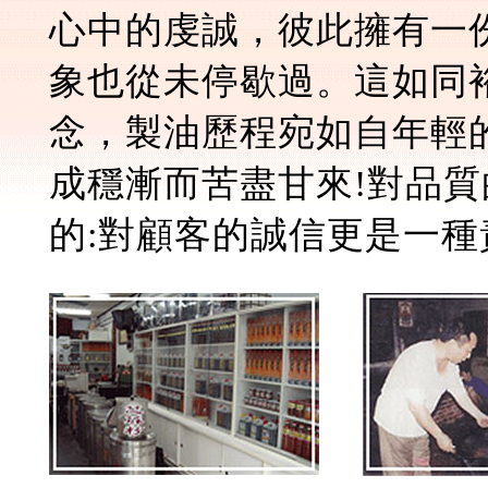
心中的虔誠，彼此擁有一
象也從未停歇過。這如同
念，製油歷程宛如自年輕
成穩漸而苦盡甘來!對品
的:對顧客的誠信更是一種