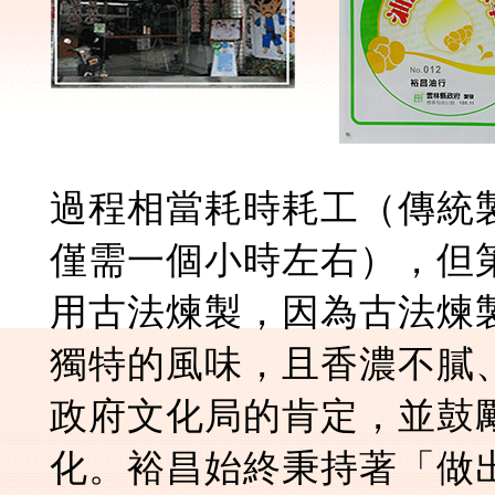
過程相當耗時耗工（傳統
僅需一個小時左右），但
用古法煉製，因為古法煉
獨特的風味，且香濃不膩
政府文化局的肯定，並鼓
化。裕昌始終秉持著「做