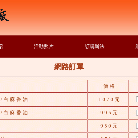
紹
活動照片
訂購辦法
網路訂單
價格
油/白麻香油
1070元
油/白麻香油
995元
油
950元