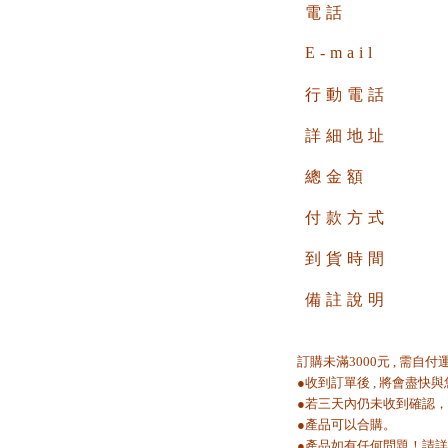
電話
E-mail
行動電話
詳細地址
總金額
付款方式
到貨時間
備註說明
訂購未滿3000元 , 需自
●收到訂單後 , 將會盡快
●若三天內仍未收到確認，請與本公
●產品可以合購。
●產品如有任何問題！請詳述。se