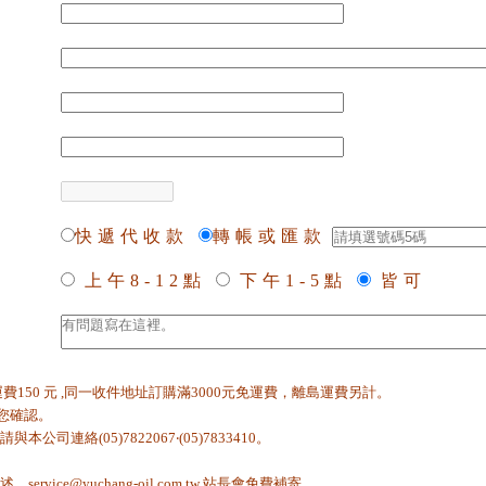
快遞代收款
轉帳或匯款
上午8-12點
下午1-5點
皆可
付運費150 元 ,同一收件地址訂購滿3000元免運費，離島運費另計。
與您確認。
司連絡(05)7822067‧(05)7833410。
rvice@yuchang-oil.com.tw 站長會免費補寄。